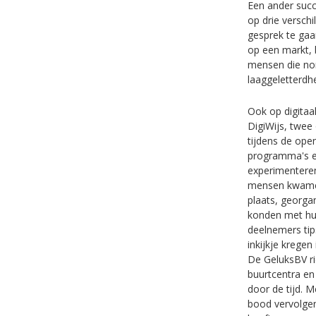
Een ander succ
op drie versch
gesprek te gaa
op een markt, 
mensen die nor
laaggeletterdh
Ook op digitaa
DigiWijs, twee
tijdens de ope
programma's e
experimenteren
mensen kwamen 
plaats, georga
konden met hun
deelnemers tip
inkijkje kregen
De GeluksBV ric
buurtcentra en
door de tijd. M
bood vervolgen