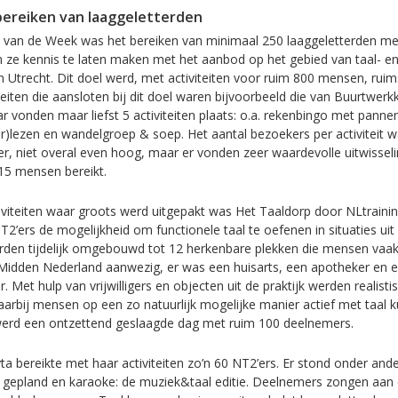
 bereiken van laaggeletterden
 van de Week was het bereiken van minimaal 250 laaggeletterden me
m ze kennis te laten maken met het aanbod op het gebied van taal- en 
n Utrecht. Dit doel werd, met activiteiten voor ruim 800 mensen, rui
iteiten die aansloten bij dit doel waren bijvoorbeeld die van Buurtwe
ar vonden maar liefst 5 activiteiten plaats: o.a. rekenbingo met pann
r)lezen en wandelgroep & soep. Het aantal bezoekers per activiteit 
er, niet overal even hoog, maar er vonden zeer waardevolle uitwisseli
15 mensen bereikt.
iviteiten waar groots werd uitgepakt was Het Taaldorp door NLtrainin
2’ers de mogelijkheid om functionele taal te oefenen in situaties uit d
rden tijdelijk omgebouwd tot 12 herkenbare plekken die mensen vaa
 Midden Nederland aanwezig, er was een huisarts, een apotheker en 
r. Met hulp van vrijwilligers en objecten uit de praktijk werden realisti
arbij mensen op een zo natuurlijk mogelijke manier actief met taal 
werd een ontzettend geslaagde dag met ruim 100 deelnemers.
yta bereikte met haar activiteiten zo’n 60 NT2’ers. Er stond onder an
gepland en karaoke: de muziek&taal editie. Deelnemers zongen aan