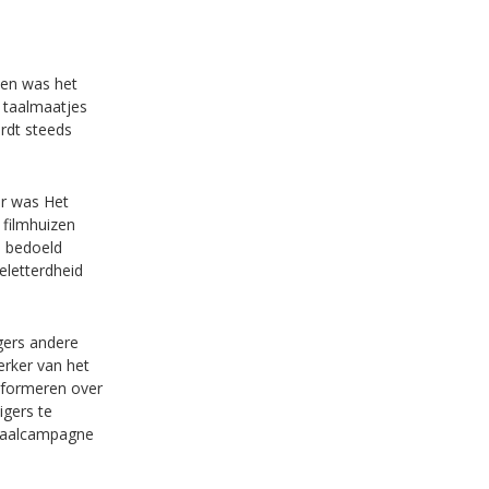
ven was het
n taalmaatjes
rdt steeds
er was Het
 filmhuizen
n bedoeld
eletterdheid
igers andere
erker van het
nformeren over
igers te
 taalcampagne