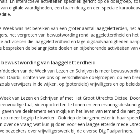
als. En interactieve activiteiten specifiek gericht op de doelgroep, z
g van digitale vaardigheden, een taalmiddag en een speciale karaokea
ditie.
e Week was het bereiken van een groter aantal laaggeletterden, het a
ligers, het vergroten van bewustwording rond laaggeletterdheid en het
e activiteiten die laaggeletterdheid en lage digitaalvaardigheden aan
bespreken de belangrijkste doelen en bijbehorende activiteiten van di
r bewustwording van laaggeletterdheid
ofddoelen van de Week van Lezen en Schrijven is meer bewustwordin
eid. Daarbij richtten we ons op verschillende doelgroepen; op een bre
zoals verwijzers in de wijken, op (potentiële) vrijwilligers en op belei
Week van Lezen en Schrijven af met Het Groot Utrechts Dictee. Door
eenvoudige taal, videoportretten te tonen en een ervaringsdeskundi
, gaven we deelnemers een inkijkje in het leven van iemand die niet 
m zo meer begrip te kweken. Ook riep de burgemeester in haar spee
n over de vraag ‘wat kun jij doen voor een laaggeletterde mede-Utrec
 bezoekers over vrijwilligerswerk bij de diverse DigiTaalpartners.