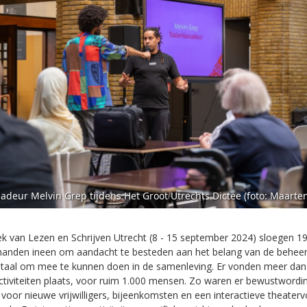
deur Melvin Grep tijdens Het Groot Utrechts Dictee (foto: Maart
k van Lezen en Schrijven Utrecht (8 - 15 september 2024) sloegen 19
 handen ineen om aandacht te besteden aan het belang van de beheers
itaal om mee te kunnen doen in de samenleving. Er vonden meer dan
activiteiten plaats, voor ruim 1.000 mensen. Zo waren er bewustword
voor nieuwe vrijwilligers, bijeenkomsten en een interactieve theaterv