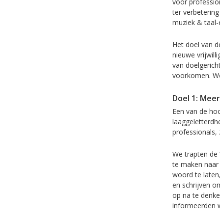
voor profession
ter verbeterin
muziek & taal-e
Het doel van d
nieuwe vrijwil
van doelgericht
voorkomen. We 
Doel 1: Mee
Een van de ho
laaggeletterdh
professionals, 
We trapten de 
te maken naar 
woord te laten
en schrijven o
op na te denke
informeerden we