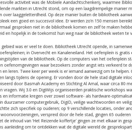
esvolle activiteit was de Mobiele Aandachtschenkerij, waarmee Bibli
illende markten in Utrecht stond, om op een laagdrempelige manier 
n over laaggeletterdheid. Op deze manier buiten de bibliotheek aanwez
bleek een goed en succesvol idee. Er werden zo’n 150 mensen bereikt,
maal gesproken niet in de bibliotheek komen en zelf te maken hebb
eid en hopelijk in de toekomst hun weg naar de bibliotheek weten te v
l gebied was er veel te doen. Bibliotheek Utrecht opende, in samenw
 oefenpleinen; in Overvecht en Kanaleneiland. Het oefenplein is grati
ningstijden van de bibliotheek. Op de computers van het oefenplein st
n oefenomgevingen waar bezoekers zonder angst iets verkeerd te d
 en leren. Twee keer per week is er iemand aanwezig om te helpen. 
langs tijdens de opening. Er vonden door de hele stad digitale inl
niseerd door Basmah Academy en Stichting Al Amal, waar circa 80 m
 vragen. Wij 3.0 en DigiWijs organiseerden praktische workshops wa
s en informatie kregen over zowel software- als hardware-optimalisat
 in duurzamer computergebruik, DigiD, veilige wachtwoorden en veilig 
htte zich specifiek op ouderen; op 9 verschillende locaties, onder an
 woonvoorzieningen, verspreid door de hele stad, gingen 65 ouderen
et de inhoud van ‘Het Reizende koffertje’ gingen ze met elkaar in gesp
s aanleiding om te ontdekken wat de digitale wereld de gesprekspart