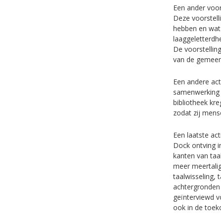
Een ander voorb
Deze voorstelli
hebben en wat 
laaggeletterdh
De voorstellin
van de gemeent
Een andere acti
samenwerking t
bibliotheek kr
zodat zij men
Een laatste act
Dock ontving i
kanten van taa
meer meertalig
taalwisseling, 
achtergronden
geïnterviewd v
ook in de toek