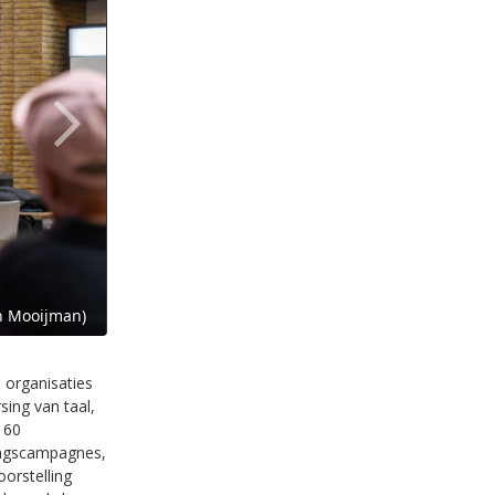
en Mooijman)
Het Groot Utrechts Dictee, Bibliotheek 
 organisaties
ing van taal,
 60
ings­campagnes,
oorstelling