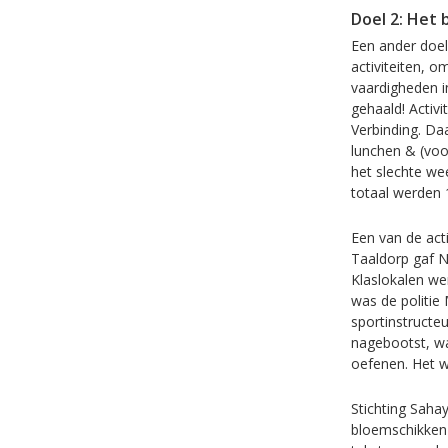
Doel 2: Het
Een ander doel
activiteiten, o
vaardigheden i
gehaald! Activ
Verbinding. Da
lunchen & (voo
het slechte we
totaal werden 
Een van de act
Taaldorp gaf NT
Klaslokalen we
was de politie
sportinstructeu
nagebootst, wa
oefenen. Het 
Stichting Saha
bloemschikken 