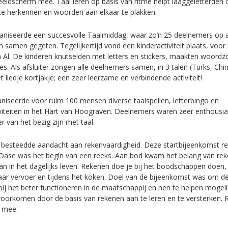
eeldscherm mee. Taal leren op basis van ritme helpt laaggeletterden 
 te herkennen en woorden aan elkaar te plakken.
niseerde een succesvolle Taalmiddag, waar zo’n 25 deelnemers op 
 samen gegeten. Tegelijkertijd vond een kinderactiviteit plaats, voor 
 Al. De kinderen knutselden met letters en stickers, maakten woordz
es. Als afsluiter zongen alle deelnemers samen, in 3 talen (Turks, Chi
 liedje kortjakje; een zeer leerzame en verbindende activiteit!
niseerde voor ruim 100 mensen diverse taalspellen, letterbingo en
iteiten in het Hart van Hoograven. Deelnemers waren zeer enthousia
r van het bezig zijn met taal.
 besteedde aandacht aan rekenvaardigheid. Deze startbijeenkomst re
Oase was het begin van een reeks. Aan bod kwam het belang van rek
an in het dagelijks leven. Rekenen doe je bij het boodschappen doen, 
ar vervoer en tijdens het koken. Doel van de bijeenkomst was om d
ij het beter functioneren in de maatschappij en hen te helpen mogelij
oorkomen door de basis van rekenen aan te leren en te versterken. 
 mee.