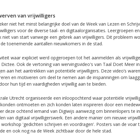
werven van vrijwilligers
eker niet het minst belangrijke doel van de Week van Lezen en Schrij
willigers voor de diverse taal- en digitaalorganisaties. Leergroepen e
 niet van start vanwege een gebrek aan vrijwilligers. Dit probleem wo
 de toenemende aantallen nieuwkomers in de stad.
viteit waar expliciet werd opgeroepen tot het aanmelden als vrijwillig
 Dictee. Ook de vertoning van wervingsvideo's van Taal Doet Meer in
en aan het aantrekken van potentiële vrijwilligers. Deze video’s ware
pireren en motiveren om deel te nemen aan de inspanningen om laagg
oor hun tijd en vaardigheden vrijwillig aan te bieden.
ntrale Utrecht organiseerde een inloopochtend waar potentiële vrijwill
ers konden ontmoeten en zich konden laten inspireren door een medew
r deze ochtend iemand van Digiwijs aanwezig om binnenlopers te i
n van digitaal vrijwilligerswerk. Een andere manier om nieuwe vrijwill
workshop 'gedichten schrijven en voordragen'. Posters van de voar
e en ook nog na de Week zichtbaar door de hele stad.