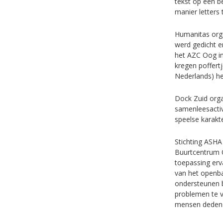
tekst op een b
manier letters
Humanitas orga
werd gedicht en
het AZC Oog in
kregen poffertj
Nederlands) het
Dock Zuid orga
samenleesactiv
speelse karakte
Stichting ASHA
Buurtcentrum 
toepassing erv
van het openba
ondersteunen b
problemen te v
mensen deden