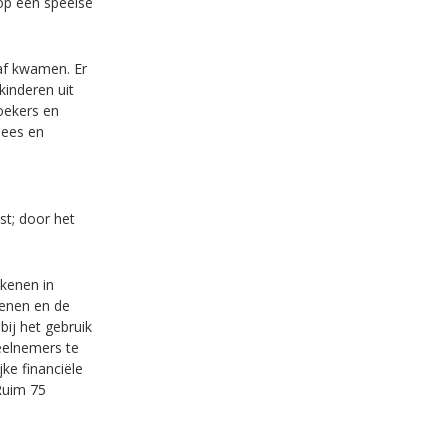
op een speelse
af kwamen. Er
kinderen uit
oekers en
nees en
st; door het
kenen in
enen en de
bij het gebruik
eelnemers te
ke financiële
Ruim 75