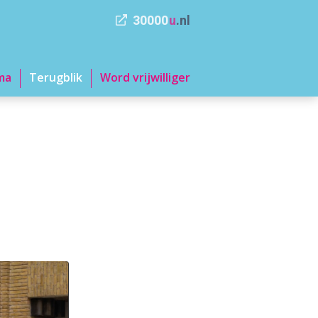
30000
u
.nl
ma
Terugblik
Word vrijwilliger