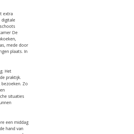
t extra
digitale
mschoots
rkkamer De
enkoeken,
was, mede door
ngen plaats. In
g. Het
e praktijk.
k bezoeken. Zo
een
sche situaties
kunnen
dere een middag
 de hand van