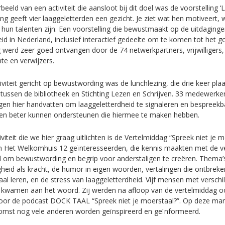
eeld van een activiteit die aansloot bij dit doel was de voorstelling ‘L
ng geeft vier laaggeletterden een gezicht. Je ziet wat hen motiveert, 
hun talenten zijn. Een voorstelling die bewustmaakt op de uitdagin
eid in Nederland, inclusief interactief gedeelte om te komen tot het 
g werd zeer goed ontvangen door de 74 netwerkpartners, vrijwilliger
e en verwijzers.
viteit gericht op bewustwording was de lunchlezing, die drie keer pla
ussen de bibliotheek en Stichting Lezen en Schrijven. 33 medewerke
egen hier handvatten om laaggeletterdheid te signaleren en bespreek
sen beter kunnen ondersteunen die hiermee te maken hebben.
iviteit die we hier graag uitlichten is de Vertelmiddag “Spreek niet je 
n Het Welkomhuis 12 geïnteresseerden, die kennis maakten met de ve
l om bewustwording en begrip voor anderstaligen te creëren. Thema
heid als kracht, de humor in eigen woorden, vertalingen die ontbreke
taal leren, en de stress van laaggeletterdheid. Vijf mensen met verschi
 kwamen aan het woord. Zij werden na afloop van de vertelmiddag o
oor de podcast DOCK TAAL “Spreek niet je moerstaal?”. Op deze ma
omst nog vele anderen worden geïnspireerd en geïnformeerd.