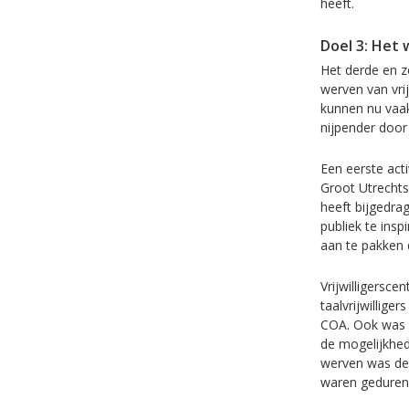
heeft.
Doel 3: Het 
Het derde en z
werven van vrij
kunnen nu vaak
nijpender door
Een eerste acti
Groot Utrechts
heeft bijgedrag
publiek te ins
aan te pakken d
Vrijwilligersce
taalvrijwillig
COA. Ook was e
de mogelijkhede
werven was de 
waren gedurend