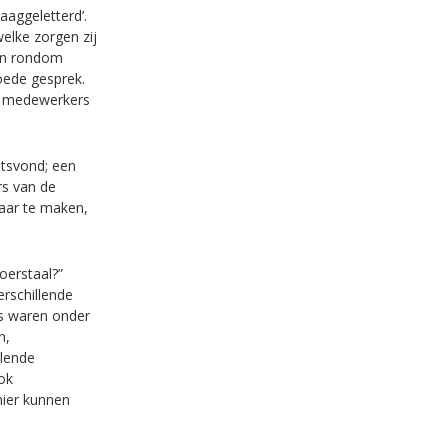
aaggeletterd’.
welke zorgen zij
gen rondom
goede gesprek.
s, medewerkers
atsvond; een
rs van de
baar te maken,
moerstaal?”
rschillende
’s waren onder
n,
llende
ok
nier kunnen