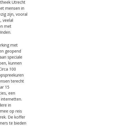
otheek Utrecht
met mensen in
ig zijn, vooral
 veelal
en met
inden.
erking met
s en geopend
aan speciale
oen, kunnen
Circa 100
oopspreekuren
ensen terecht
ar 15
ies, een
internetten.
dere in
 mee op reis
rek. De koffer
ners te bieden